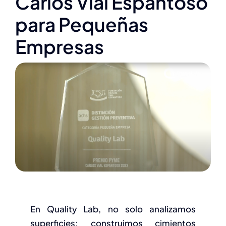
Carlos Vial Espantoso
Novedades
para Pequeñas
Valor
Empresas
RSE
Contacto
En Quality Lab, no solo analizamos
superficies; construimos cimientos