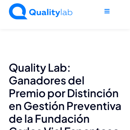
Saltar
al
Toggle
contenido
Navigati
Home
Nosotros
Quality Lab:
Agro
Ganadores del
Premio por Distinción
Industria
en Gestión Preventiva
Ambiente
de la Fundación