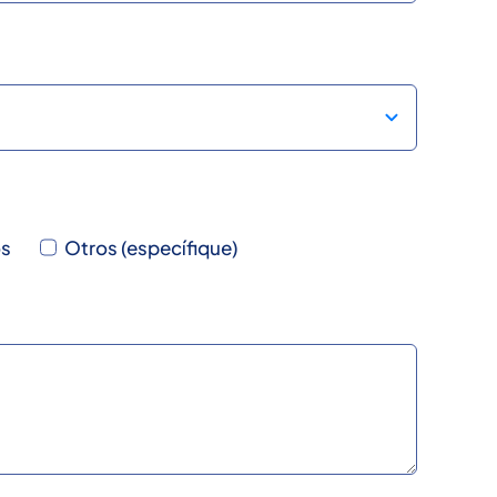
os
Otros (específique)