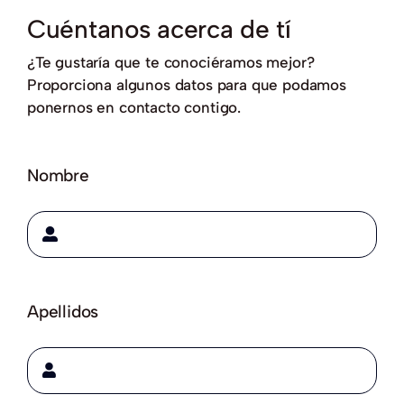
Cuéntanos acerca de tí
Ambiente
¿Te gustaría que te conociéramos mejor?
Proporciona algunos datos para que podamos
Capacitaciones
ponernos en contacto contigo.
Novedades
Nombre
Valor
RSE
Apellidos
Contacto
Resultados de Laboratorio