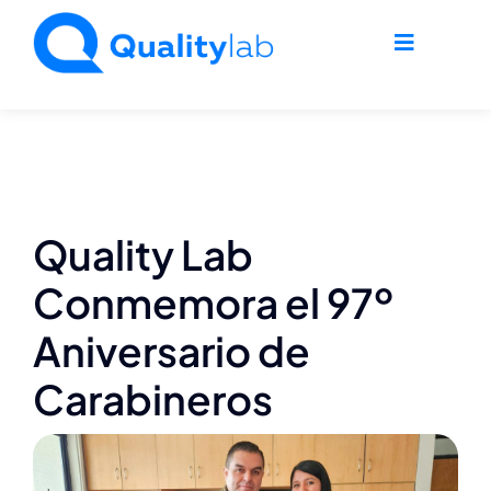
Saltar
al
Toggle
contenido
Navigati
Home
Nosotros
Quality Lab
Agro
Conmemora el 97º
Aniversario de
Industria
Carabineros
Ambiente