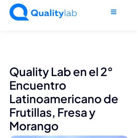
Saltar
al
Toggle
contenido
Navigati
Home
Nosotros
Quality Lab en el 2°
Agro
Encuentro
Latinoamericano de
Industria
Frutillas, Fresa y
Ambiente
Morango