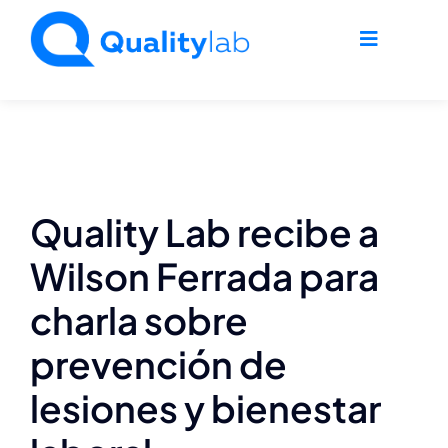
Saltar
al
Toggle
contenido
Navigati
Home
Nosotros
Quality Lab recibe a
Agro
Wilson Ferrada para
charla sobre
Industria
prevención de
Ambiente
lesiones y bienestar