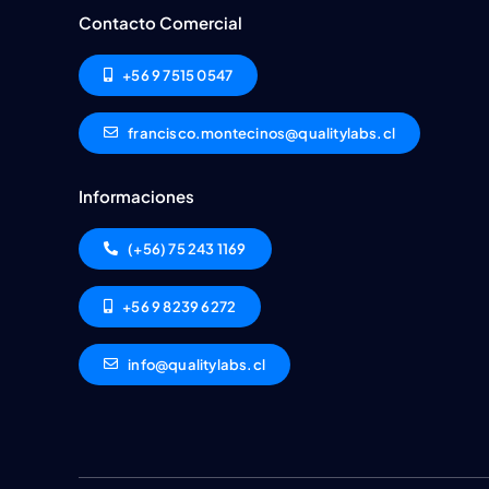
Contacto Comercial
+56 9 7515 0547
francisco.montecinos@qualitylabs.cl
Informaciones
(+56) 75 243 1169
+56 9 8239 6272
info@qualitylabs.cl