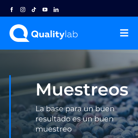
Saltar
al
contenido
Tog
Nav
Home
Nosotros
Muestreos
Acreditaciones
La base para un buen
Agro
resultado es un buen
muestreo
Industria