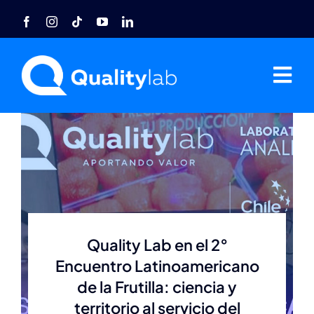
Saltar
al
contenido
Tog
Nav
Home
Nosotros
Acreditaciones
Quality Lab en el 2°
Agro
Encuentro Latinoamericano
de la Frutilla: ciencia y
Industria
territorio al servicio del