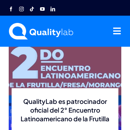
Saltar
al
contenido
Tog
Nav
Home
Nosotros
Acreditaciones
QualityLab es patrocinador
Agro
oficial del 2° Encuentro
Latinoamericano de la Frutilla
Industria