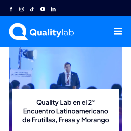
Saltar
al
contenido
Tog
Nav
Home
Nosotros
Acreditaciones
Quality Lab en el 2°
Agro
Encuentro Latinoamericano
de Frutillas, Fresa y Morango
Industria