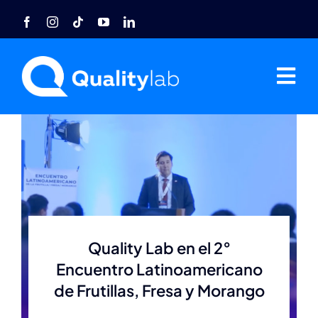
Saltar
al
contenido
Tog
Nav
Home
Nosotros
Acreditaciones
Quality Lab en el 2°
Agro
Encuentro Latinoamericano
de Frutillas, Fresa y Morango
Industria