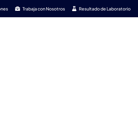
ones
Trabaja con Nosotros
Resultado de Laboratorio
iente
Novedades
Valor
RSE
Contacto