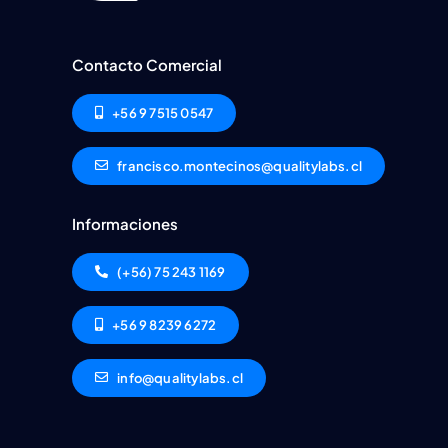
Contacto Comercial
+56 9 7515 0547
francisco.montecinos@qualitylabs.cl
Informaciones
(+56) 75 243 1169
+56 9 8239 6272
info@qualitylabs.cl